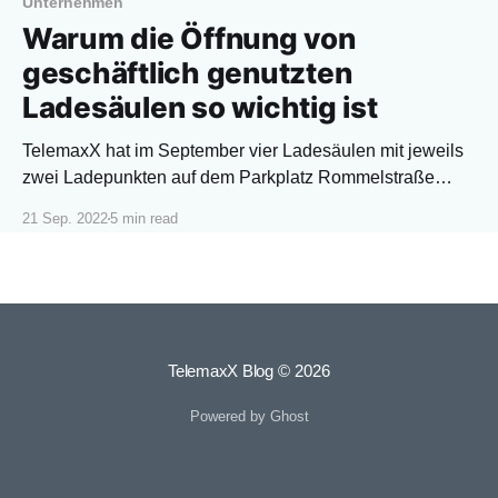
Unternehmen
Warum die Öffnung von
geschäftlich genutzten
Ladesäulen so wichtig ist
TelemaxX hat im September vier Ladesäulen mit jeweils
zwei Ladepunkten auf dem Parkplatz Rommelstraße
(Campus B) für die Öffentlichkeit freigeschaltet. Doch was
21 Sep. 2022
5 min read
ist eigentlich der Vorteil von geschäftlich genutzten
Ladesäulen?
TelemaxX Blog
© 2026
Powered by Ghost