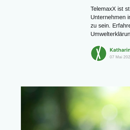
TelemaxX ist st
Unternehmen i
zu sein. Erfahr
Umwelterklärun
Kathari
07 Mai 20