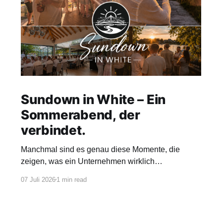
Sundown in White – Ein
Sommerabend, der
verbindet.
Manchmal sind es genau diese Momente, die
zeigen, was ein Unternehmen wirklich
ausmacht.Unter dem Motto „Sundown in
07 Juli 2026
1 min read
White“ haben wir unser diesjähriges Sommerfest in
den Rheinterrassen gefeiert. Bei sommerlichen
Temperaturen, einem beeindruckenden Blick auf
den Rhein und einer stimmungsvollen Atmosphäre