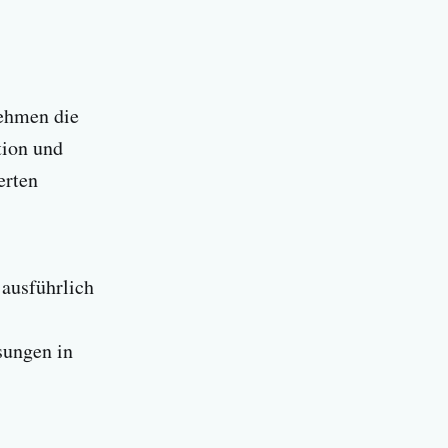
ehmen die
tion und
erten
ausführlich
sungen in