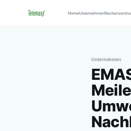
Home
Unternehmen
Rechenzentr
Unternehmen
EMAS 
Meile
Umwe
Nachh