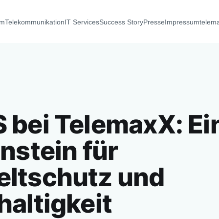
um
Telekommunikation
IT Services
Success Story
Presse
Impressum
telem
bei TelemaxX: Ei
nstein für
ltschutz und
altigkeit