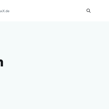
axX.de
n