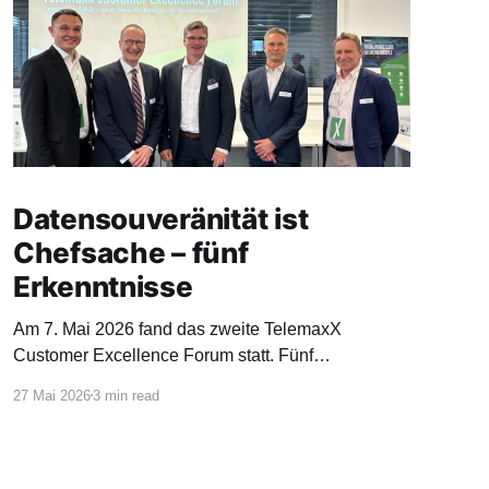
Datensouveränität ist
Chefsache – fünf
Erkenntnisse
Am 7. Mai 2026 fand das zweite TelemaxX
Customer Excellence Forum statt. Fünf
Expertinnen und Experten beleuchteten, warum
27 Mai 2026
3 min read
Datensouveränität für den Mittelstand längst keine
Kür mehr ist.