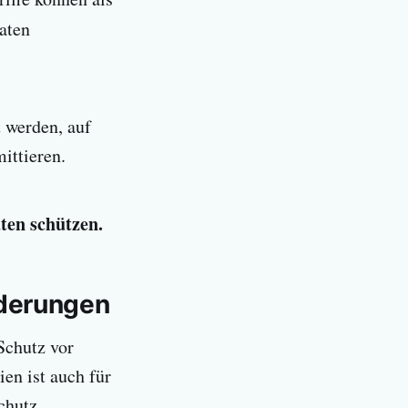
aten
 werden, auf
ittieren.
aten schützen.
rderungen
Schutz vor
en ist auch für
chutz