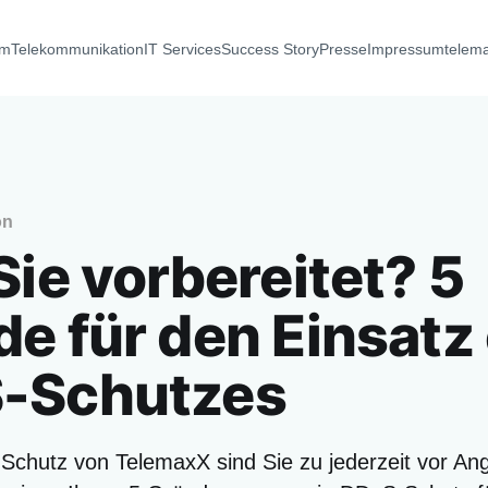
um
Telekommunikation
IT Services
Success Story
Presse
Impressum
telem
on
Sie vorbereitet? 5
e für den Einsatz
-Schutzes
chutz von TelemaxX sind Sie zu jederzeit vor Ang