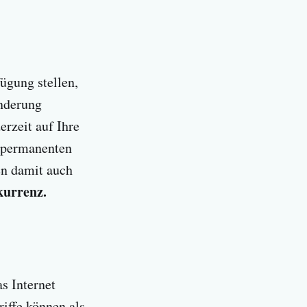
ügung stellen,
inderung
erzeit auf Ihre
r permanenten
n damit auch
urrenz.
s Internet
iffe können als