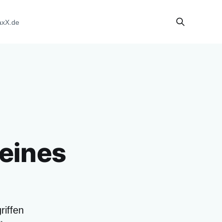
axX.de
 eines
riffen