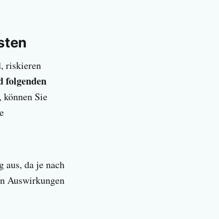
sten
, riskieren
d folgenden
, können Sie
e
g aus, da je nach
en Auswirkungen