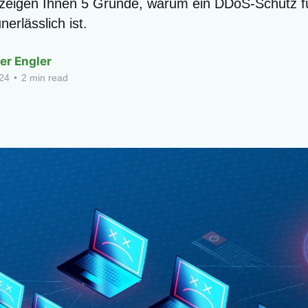
 zeigen Ihnen 5 Gründe, warum ein DDoS-Schutz f
erlässlich ist.
er Engler
24
•
2 min read